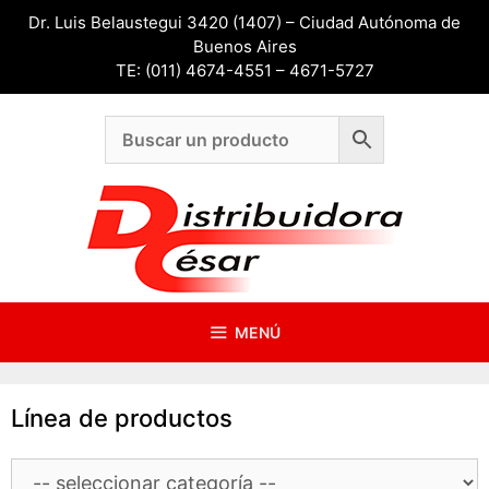
Saltar
Dr. Luis Belaustegui 3420 (1407) – Ciudad Autónoma de
al
Buenos Aires
contenido
TE: (011) 4674-4551 – 4671-5727
MENÚ
Línea de productos