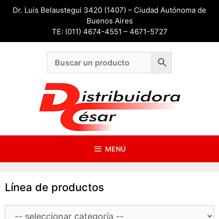
Saltar
Dr. Luis Belaustegui 3420 (1407) – Ciudad Autónoma de
al
Buenos Aires
contenido
TE: (011) 4674-4551 – 4671-5727
MENÚ
Línea de productos