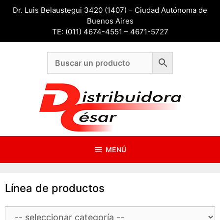
Saltar
Dr. Luis Belaustegui 3420 (1407) – Ciudad Autónoma de
al
Buenos Aires
contenido
TE: (011) 4674-4551 – 4671-5727
MENÚ
Línea de productos