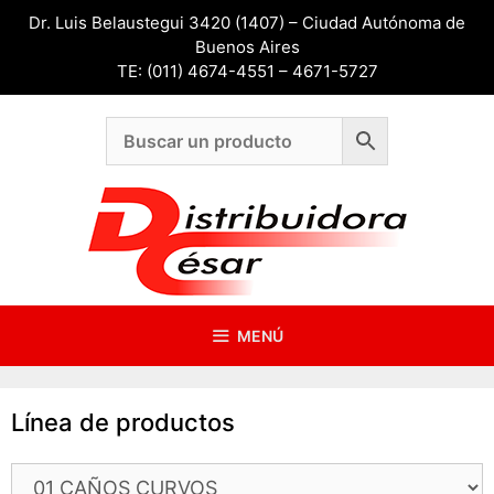
Saltar
Dr. Luis Belaustegui 3420 (1407) – Ciudad Autónoma de
al
Buenos Aires
contenido
TE: (011) 4674-4551 – 4671-5727
MENÚ
Línea de productos