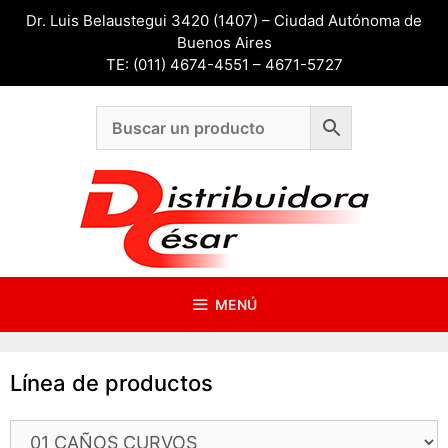
Saltar
Dr. Luis Belaustegui 3420 (1407) – Ciudad Autónoma de
al
Buenos Aires
contenido
TE: (011) 4674-4551 – 4671-5727
MENÚ
Línea de productos