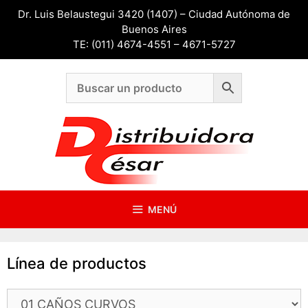
Saltar
Dr. Luis Belaustegui 3420 (1407) – Ciudad Autónoma de
al
Buenos Aires
contenido
TE: (011) 4674-4551 – 4671-5727
MENÚ
Línea de productos