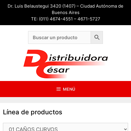
Saltar
Dr. Luis Belaustegui 3420 (1407) – Ciudad Autónoma de
al
Buenos Aires
contenido
TE: (011) 4674-4551 – 4671-5727
MENÚ
Línea de productos