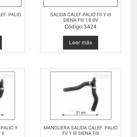
EF. PALIO
SALIDA CALEF.PALIO FII Y III
V
SIENA FIII 1.8 8V
3
Código:3424
Leer más
-PALIO Y
MANGUERA SALIDA CALEF. PALIO
II
FII Y III SIENA FIII