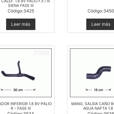
 CALEF. 1.8 8V PALIO F.II / III
SIENA FASE III
Código:3425
Código:345
Leer más
Leer más
ADOR INFERIOR 1.8 8V-PALIO
MANG. SALIDA CAÑO 
R – FASE III
AGUA NAFTA 1.8
Código:3534
Código:363