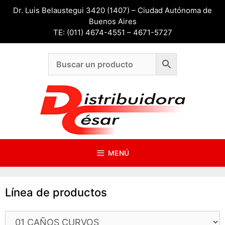
Saltar
Dr. Luis Belaustegui 3420 (1407) – Ciudad Autónoma de
al
Buenos Aires
contenido
TE: (011) 4674-4551 – 4671-5727
MENÚ
Línea de productos