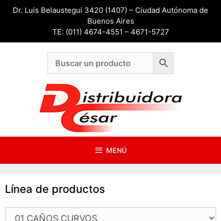
Saltar
Dr. Luis Belaustegui 3420 (1407) – Ciudad Autónoma de
al
Buenos Aires
contenido
TE: (011) 4674-4551 – 4671-5727
MENÚ
Línea de productos