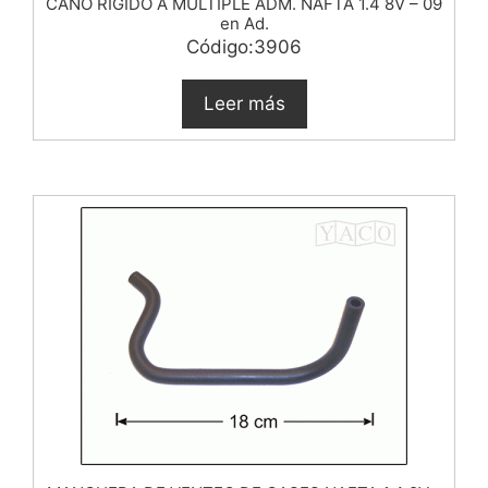
CAÑO RIGIDO A MULTIPLE ADM. NAFTA 1.4 8V – 09
en Ad.
Código:3906
Leer más