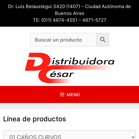
Saltar
Dr. Luis Belaustegui 3420 (1407) – Ciudad Autónoma de
al
Buenos Aires
contenido
TE: (011) 4674-4551 – 4671-5727
MENÚ
Línea de productos